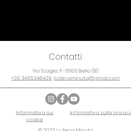
Contatti
Via Scaglia, 11 -13900 Biella (BI)
+39 3465348409
,
liuteriaminuta@gmail.com
Informativa sui
Informativa sulla privac
cookie
© 2023 Liuteria Minuta