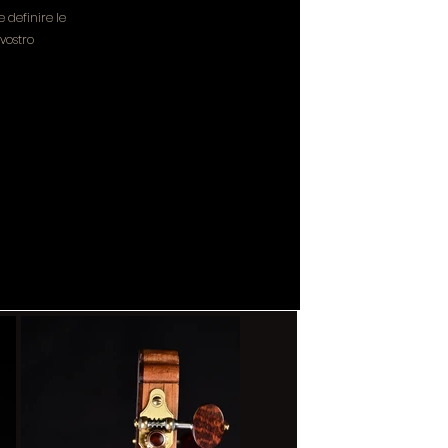
definire le
vostro