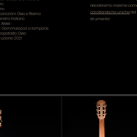
ro
decideremo insieme come 
ano
caratteristiche uniche
del 
corazioni: Osso e Resina
sandro Indiano
strumento!
Alessi
ra: Gommalacca a tampone
 capotasto; Osso
ruzione: 2021