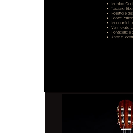
Manico: Ced
Tastiera: Eb
Rosetta e de
Ponte: Palis
Meccaniche: 
Verniciatu
Ponticello e
Anno di cost